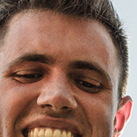
Von Luca Adolph
Bereits am vergangenen
Sonntag saß ein Nottulner
Übungsleiter schon nicht mehr
mehr »
beim Westfalenligisten auf
der Trainerbank. Das
allerdings aus guten Gründen:
Nach persönlichen
Veränderungen heuerte er bei
PREMIERE, REKORDE UND
einem Bezirksligisten an.
FREIE PLÄTZE: ALLES
STARTKLAR FÜR DEN
STIFTSLAUF