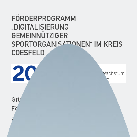
FÖRDERPROGRAMM
„DIGITALISIERUNG
GEMEINNÜTZIGER
SPORTORGANISATIONEN“ IM KREIS
COESFELD
Grün-Weiß Nottuln profitiert vom
Förderprogramm „Digitalisierung
gemeinnütziger Sportorganisationen“ im
Kreis Coesfeld.