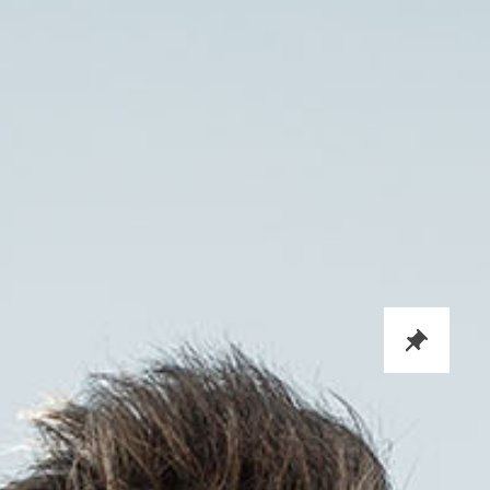
AKTUELLES
NACH NUR DREI SPIELEN:
NOTTULN-COACH GEHT –
UND HAT EINEN NEUEN
CLUB